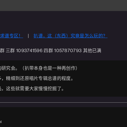
|
求谱专区！
|
扒谱，这（东西）究竟是怎么玩的？
三群 1093741596 四群 1057870793 其他已满
的研究会。（扒带本身也是一种再创作）
多，精细到还原唱片专辑总谱的程度。
品，这些就需要大家慢慢挖掘了。
l