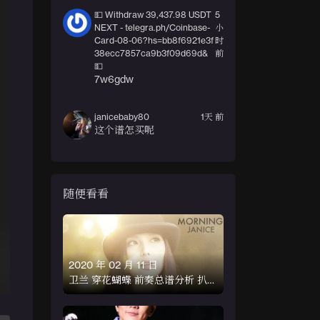
💵 Withdraw 39,437.98 USDT
5
NEXT - telegra.ph/Coinbase-
小
Card-08-06?hs=bb8f6921e3f
时
38ecc7857ca9b3f09d69d&
前
💵
7w6gdw
janicebaby80
1天 前
这个谱怎买呢
随便看看
2020 年 02 月 11 日
卫兰 穿花蝴蝶 前奏总谱分析 扒谱
分享