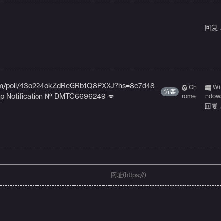
回复
x.com/poll/43o224okZdReGRb1Q8PXXJ?hs=8c7d48
Ch
Wi
访客
p Notification № DMTO6696249 💋
rome
ndow
回复