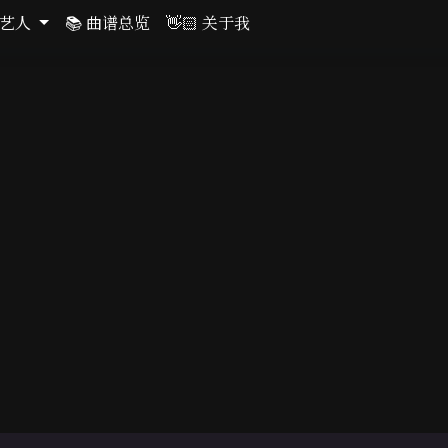
关艺人
📚 曲谱总览
👋🏻 关于我
2026年01月03日
6649阅读
194 字
3 条评论