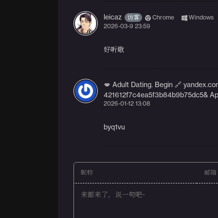
leicaz
访客
Chrome
Windows
2026-03-9 23:59
好听歌
💋 Adult Dating. Begin 🔗 yande
421612f7c4ea5f3b84b9b75dc5& Ap
2026-01-12 13:08
byq1vu