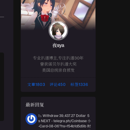
夜sya
专业扒谱博主,专注扒谱30年
曾获诺贝尔扒谱大奖
美国总统亲自颁发
文章
1803
评论
450
标签
1336
最新回复
📉 Withdraw 39,437.27 Dollar
5
s NEXT - telegra.ph/Coinbase
小
-Card-08-06?hs=f54b1d5d9b
时