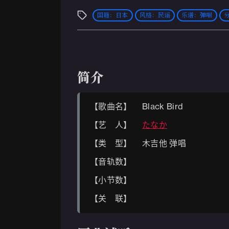
国籍：日本
风格：民谣
乐谱：弹唱
简介
【歌曲名】 Black Bird
【艺 人】
たなか
【类 型】 木吉他 弹唱
【音轨数】
【小节数】
【关 联】