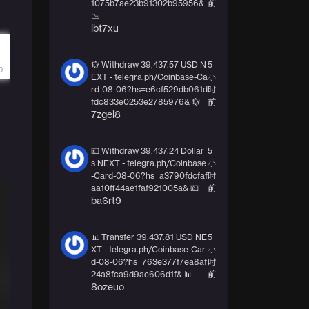
1075b7ae23b91302b95956&
前
📉
lbt7xu
💱 Withdraw 39,437.57 USD N
5
EXT - telegra.ph/Coinbase-Ca
小
rd-08-06?hs=e6cf529db061d
时
fdc833e0253e2785976& 💱
前
7zgel8
💷 Withdraw 39,437.24 Dollar
5
s NEXT - telegra.ph/Coinbase
小
-Card-08-06?hs=a3790fdcfaf
时
aa10ff44ae1faf921005a& 💷
前
ba6rt9
📊 Transfer 39,437.81 USD NE
5
XT - telegra.ph/Coinbase-Car
小
d-08-06?hs=763e377f7ea8af
时
24a8fca9d9ac606d1f& 📊
前
8ozeuo