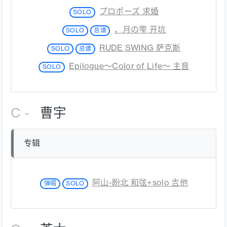
プロポーズ 求婚
SOLO
，月の雫 开坑
SOLO
总谱
RUDE SWING 萨克斯
SOLO
总谱
Epilogue～Color of Life～ 主音
SOLO
C -
曹宇
专辑
阿山-盼北 和弦+solo 吉他
弹唱
SOLO