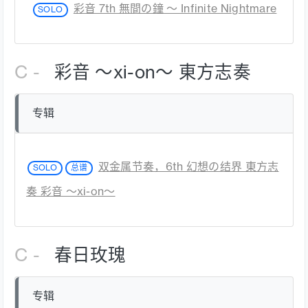
彩音 7th 無間の鐘 ～ Infinite Nightmare
SOLO
C -
彩音 ～xi-on～ 東方志奏
专辑
双金属节奏，6th 幻想の结界 東方志
SOLO
总谱
奏 彩音 ～xi-on～
C -
春日玫瑰
专辑