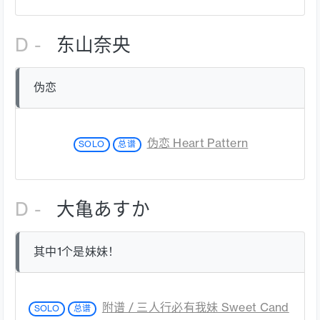
D -
东山奈央
伪恋
伪恋 Heart Pattern
SOLO
总谱
D -
大亀あすか
其中1个是妹妹！
附谱 / 三人行必有我妹 Sweet Cand
SOLO
总谱