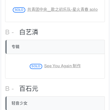
共青团中央__歌之初乐队-星火青春 solo
SOLO
B -
白艺潾
专辑
See You Again 制作
SOLO
B -
百石元
轻音少女