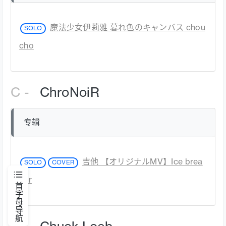
魔法少女伊莉雅 暮れ色のキャンバス chou
SOLO
cho
C -
ChroNoiR
专辑
吉他 【オリジナルMV】Ice brea
SOLO
COVER
ker
首字母导航