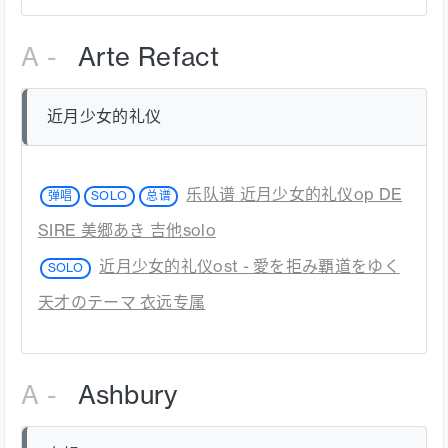
A -
Arte Refact
近月少女的礼仪
乐队谱 近月少女的礼仪op DE
弹唱
SOLO
总谱
SIRE 美郷あき 吉他solo
近月少女的礼仪ost - 愛を拒み覇道をゆく
SOLO
天才のテーマ 衣远专属
A -
Ashbury