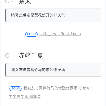
C -
茶太
晴霁之后定是菜花盛开的好天气
solfa_ I will (feat. ) solo
SOLO
C -
赤﨑千夏
我女友与青梅竹马的惨烈修罗场
我女友与青梅竹马的惨烈修罗场 心がキミ
SOLO
でできてる SOLO