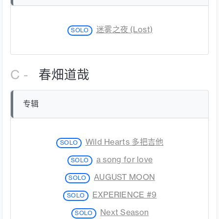
迷雾之夜 (Lost)
SOLO
C -
春畑道哉
专辑
Wild Hearts 多把吉他
SOLO
a song for love
SOLO
AUGUST MOON
SOLO
EXPERIENCE #9
SOLO
Next Season
SOLO