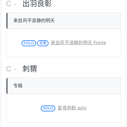
C -
出羽良彰
来自风平浪静的明天
来自风平浪静的明天 Fonte
SOLO
总谱
C -
刺猬
专辑
星夜祈盼 solo
SOLO