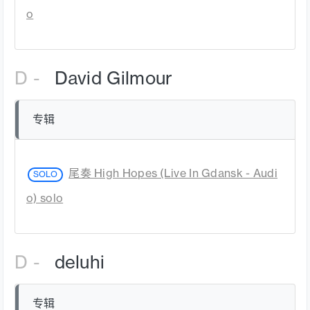
o
D -
David Gilmour
专辑
尾奏 High Hopes (Live In Gdansk - Audi
SOLO
o) solo
D -
deluhi
专辑