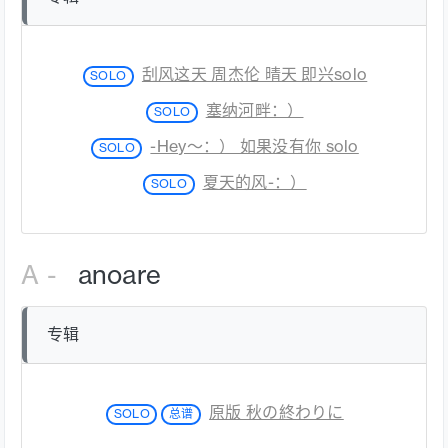
刮风这天 周杰伦 晴天 即兴solo
SOLO
塞纳河畔：）
SOLO
-Hey～：） 如果没有你 solo
SOLO
夏天的风-：）
SOLO
A -
anoare
专辑
原版 秋の終わりに
SOLO
总谱