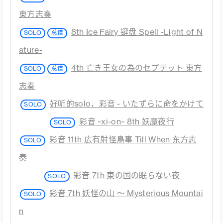
東方志奏
8th Ice Fairy 键盘 Spell -Light of N
SOLO
总谱
ature-
4th 亡き王女の為のセプテット 東方
SOLO
总谱
志奏
好听的solo，彩音 - いたずらに命をかけて
SOLO
彩音 ~xi-on~ 8th 妖魔夜行
SOLO
彩音 11th 広有射怪鳥事 Till When 东方志
SOLO
奏
彩音 7th 東の国の眠らない夜
SOLO
彩音 7th 妖怪の山 ～ Mysterious Mountai
SOLO
n