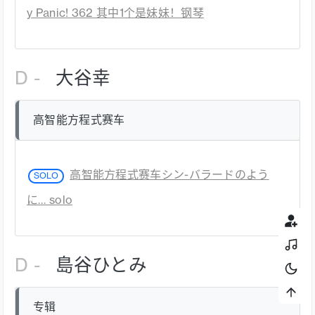
y Panic! 362 其中1个是妹妹！钢琴
D -
大谷幸
高智能方程式赛车
高智能方程式赛车シン-バラードのよう
SOLO
に… solo
D -
島谷ひとみ
专辑