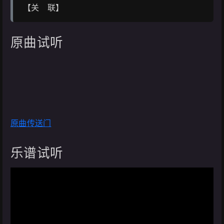
【关 联】
原曲试听
原曲传送门
乐谱试听