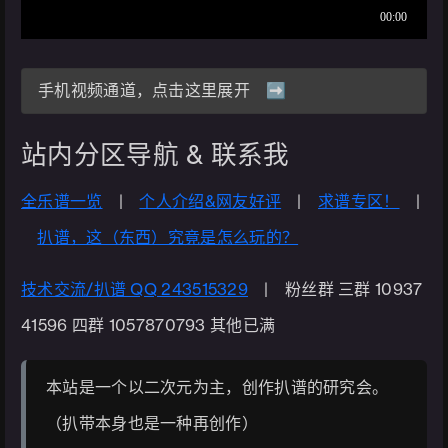
手机视频通道，点击这里展开 ➡️
站内分区导航 & 联系我
全乐谱一览
|
个人介绍&网友好评
|
求谱专区！
|
扒谱，这（东西）究竟是怎么玩的？
技术交流/扒谱 QQ 243515329
| 粉丝群 三群 10937
41596 四群 1057870793 其他已满
本站是一个以二次元为主，创作扒谱的研究会。
（扒带本身也是一种再创作）