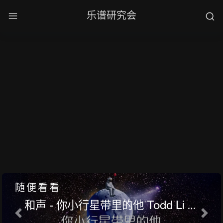
乐谱研究会
2025年08月19日
5158阅读
199 字
2 条评论
随便看看
和声 - 你小行星带里的他 Todd Li 吉
他扒谱