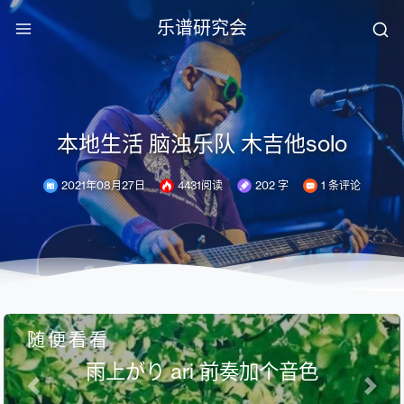
乐谱研究会
本地生活 脑浊乐队 木吉他solo
2021年08月27日
4431阅读
202 字
1 条评论
随便看看
雨上がり ari 前奏加个音色