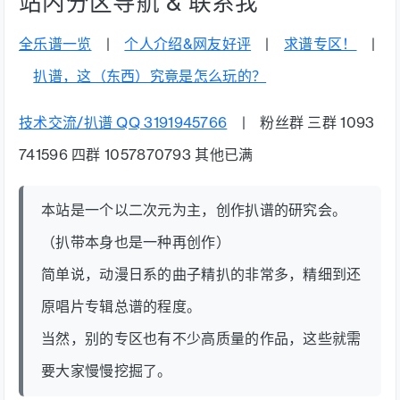
站内分区导航 & 联系我
全乐谱一览
|
个人介绍&网友好评
|
求谱专区！
|
扒谱，这（东西）究竟是怎么玩的？
技术交流/扒谱 QQ 3191945766
| 粉丝群 三群 1093
741596 四群 1057870793 其他已满
本站是一个以二次元为主，创作扒谱的研究会。
（扒带本身也是一种再创作）
简单说，动漫日系的曲子精扒的非常多，精细到还
原唱片专辑总谱的程度。
当然，别的专区也有不少高质量的作品，这些就需
要大家慢慢挖掘了。