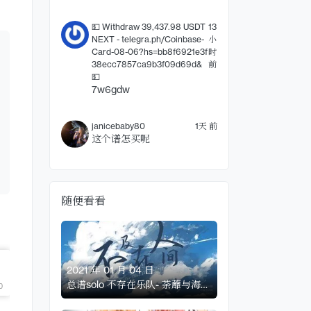
💵 Withdraw 39,437.98 USDT
13
NEXT - telegra.ph/Coinbase-
小
Card-08-06?hs=bb8f6921e3f
时
38ecc7857ca9b3f09d69d&
前
💵
7w6gdw
janicebaby80
1天 前
这个谱怎买呢
随便看看
2021 年 01 月 04 日
总谱solo 不存在乐队- 荼蘼与海棠
吉他扒谱