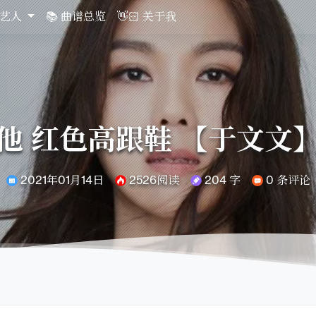
关艺人
📚 曲谱总览
👋🏻 关于我
他 红色高跟鞋 【于文文
2021年01月14日
2526阅读
204 字
0 条评论