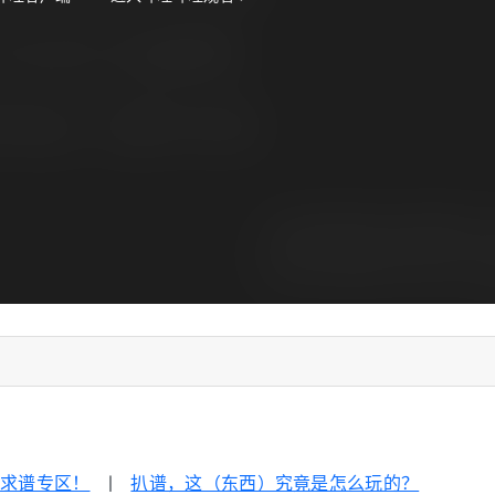
|
求谱专区！
|
扒谱，这（东西）究竟是怎么玩的？