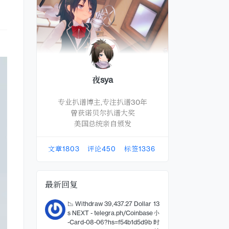
夜sya
专业扒谱博主,专注扒谱30年
曾获诺贝尔扒谱大奖
美国总统亲自颁发
文章
1803
评论
450
标签
1336
最新回复
📉 Withdraw 39,437.27 Dollar
13
s NEXT - telegra.ph/Coinbase
小
-Card-08-06?hs=f54b1d5d9b
时