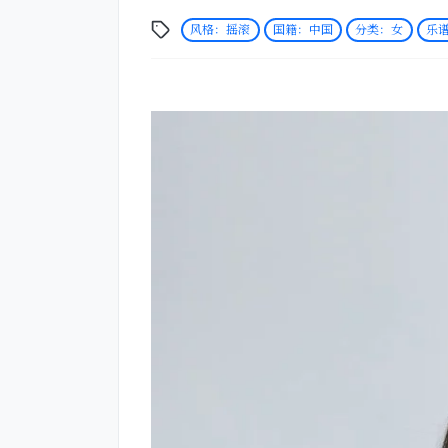
风格：摇滚
国籍：中国
分类：女
乐谱