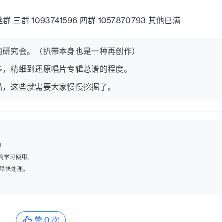
 三群 1093741596 四群 1057870793 其他已满
的研究会。（扒带本身也是一种再创作）
多，精细到还原唱片专辑总谱的程度。
品，这些就需要大家慢慢挖掘了。
l
流学习使用，
尽快处理。
赞
0
次