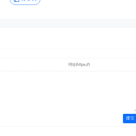
提交
阿鲁
泡泡