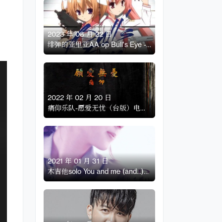
2023 年 08 月 22 日
绯弹的亚里亚AA op Bull's Eye -
nano - 吉他扒谱
2022 年 02 月 20 日
痛仰乐队-愿爱无忧（台版）电吉
他solo扒谱
2021 年 01 月 31 日
木吉他solo You and me (and...)
zard