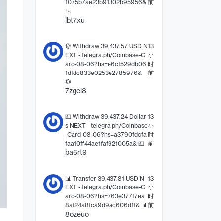
1075b7ae23b91302b95956&
前
📉
lbt7xu
💱 Withdraw 39,437.57 USD N
13
EXT - telegra.ph/Coinbase-C
小
ard-08-06?hs=e6cf529db06
时
1dfdc833e0253e2785976&
前
💱
7zgel8
💷 Withdraw 39,437.24 Dollar
13
s NEXT - telegra.ph/Coinbase
小
-Card-08-06?hs=a3790fdcfa
时
faa10ff44ae1faf921005a& 💷
前
ba6rt9
📊 Transfer 39,437.81 USD N
13
EXT - telegra.ph/Coinbase-C
小
ard-08-06?hs=763e377f7ea
时
8af24a8fca9d9ac606d1f& 📊
前
8ozeuo