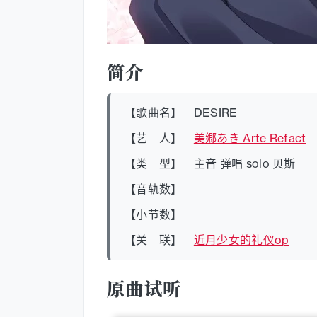
简介
【歌曲名】 DESIRE
【艺 人】
美郷あき Arte Refact
【类 型】 主音 弹唱 solo 贝斯
【音轨数】
【小节数】
【关 联】
近月少女的礼仪op
原曲试听