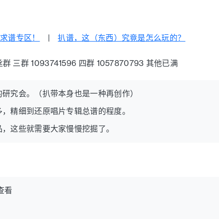
|
求谱专区！
|
扒谱，这（东西）究竟是怎么玩的？
 三群 1093741596 四群 1057870793 其他已满
的研究会。（扒带本身也是一种再创作）
多，精细到还原唱片专辑总谱的程度。
品，这些就需要大家慢慢挖掘了。
查看