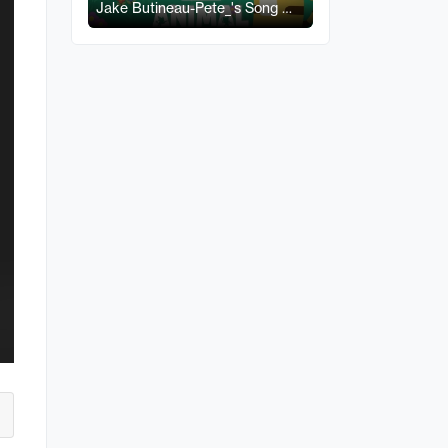
Jake Butineau-Pete_'s Song 吉
他扒谱