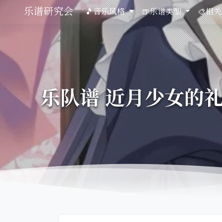
乐谱研究会
🎵音乐风格
🍺乐谱类型
🎨相
乐队谱 近月少女的礼仪op