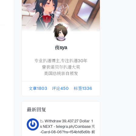
夜sya
专业扒谱博主,专注扒谱30年
曾获诺贝尔扒谱大奖
美国总统亲自颁发
文章
1803
评论
450
标签
1336
最新回复
📉 Withdraw 39,437.27 Dollar
1
s NEXT - telegra.ph/Coinbase
天
-Card-08-06?hs=f54b1d5d9b
前