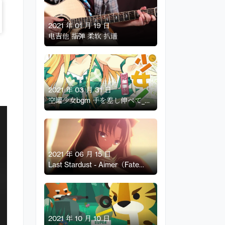
2021 年 01 月 19 日
电吉他 指弹 柔软 扒谱
2021 年 03 月 31 日
空罐少女bgm 手を差し伸べて_肩
を引き寄せて 虹音 吉他扒谱
2021 年 06 月 15 日
Last Stardust - Aimer（Fate
Stay Night UBW 插曲）
MattyyyM Cover 【电吉他扒谱
】
2021 年 10 月 10 日