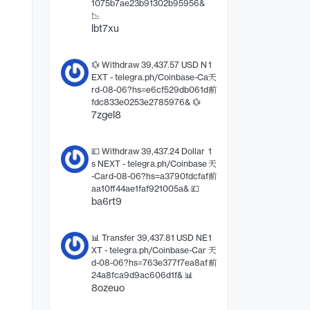
1075b7ae23b91302b95956&
📉
lbt7xu
💱 Withdraw 39,437.57 USD N
1
EXT - telegra.ph/Coinbase-Ca
天
rd-08-06?hs=e6cf529db061d
前
fdc833e0253e2785976& 💱
7zgel8
💷 Withdraw 39,437.24 Dollar
1
s NEXT - telegra.ph/Coinbase
天
-Card-08-06?hs=a3790fdcfaf
前
aa10ff44ae1faf921005a& 💷
ba6rt9
📊 Transfer 39,437.81 USD NE
1
XT - telegra.ph/Coinbase-Car
天
d-08-06?hs=763e377f7ea8af
前
24a8fca9d9ac606d1f& 📊
8ozeuo