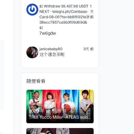
💵 Withdraw 39,437.98 USDT
1
NEXT - telegra.ph/Coinbase-
天
Card-08-06?hs=bb8f6921e3f
前
38ecc7857ca9b3f09d69d&
💵
7w6gdw
janicebaby80
3天 前
这个谱怎买呢
随便看看
2020 年 12 月 28 日
TRIX Yucco Miller -ATLAS solo
电吉他