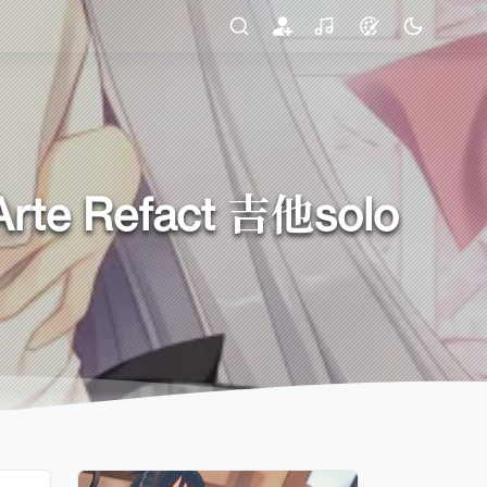
 Refact 吉他solo