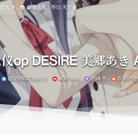
关艺人
📚 曲谱总览
👋🏻 关于我
 DESIRE 美郷あき Arte
2022年07月07日
4017阅读
204 字
0 条评论