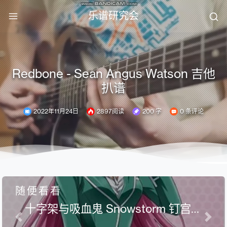
乐谱研究会
Redbone - Sean Angus Watson 吉他
扒谱
2022年11月24日
2897阅读
200 字
0 条评论
随便看看
十字架与吸血鬼 Snowstorm 钉宫理
惠 电吉他 扒谱