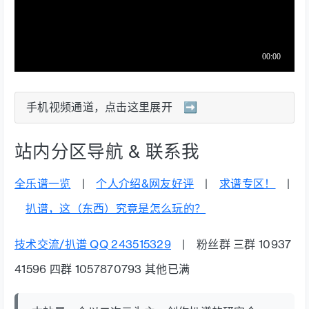
手机视频通道，点击这里展开 ➡️
站内分区导航 & 联系我
全乐谱一览
|
个人介绍&网友好评
|
求谱专区！
|
扒谱，这（东西）究竟是怎么玩的？
技术交流/扒谱 QQ 243515329
| 粉丝群 三群 10937
41596 四群 1057870793 其他已满