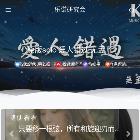
乐谱研究会
原版solo 爱人错过 无孟子
2022年03月25日
4291阅读
198 字
1 条评论
随便看看
只要移一根弦，所有和旋迎刃而解
挪威森林 - 향기가 배게 散发着香气