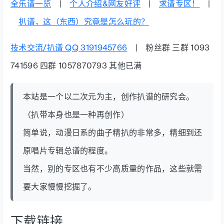
全乐谱一览
|
个人介绍&网友好评
|
求谱专区！
|
扒谱，这（东西）究竟是怎么玩的？
技术交流/扒谱 QQ 3191945766
| 粉丝群 三群 1093
741596 四群 1057870793 其他已满
本站是一个以二次元为主，创作扒谱的研究会。
（扒带本身也是一种再创作）
简单说，动漫日系的曲子精扒的非常多，精细到还
原唱片专辑总谱的程度。
当然，别的专区也有不少高质量的作品，这些就需
要大家慢慢挖掘了。
下载链接